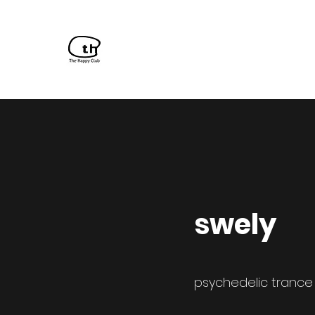
TH CLUB
​swely
​psychedelic trance