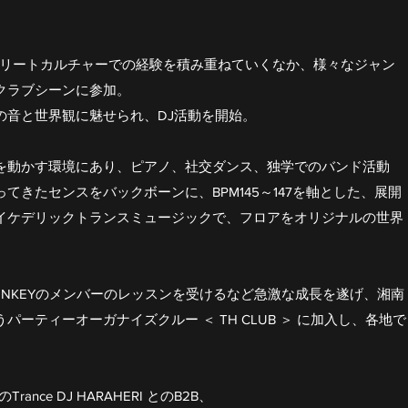
ストリートカルチャーでの経験を積み重ねていくなか、様々なジャン
クラブシーンに参加。
tranceの音と世界観に魅せられ、DJ活動を開始。
を動かす環境にあり、ピアノ、社交ダンス、独学でのバンド活動
てきたセンスをバックボーンに、BPM145～147を軸とした、展開
イケデリックトランスミュージックで、フロアをオリジナルの世界
SC JUNKEYのメンバーのレッスンを受けるなど急激な成長を遂げ、湘南
ーティーオーガナイズクルー ＜ TH CLUB ＞ に加入し、各地で
ance DJ HARAHERI とのB2B、